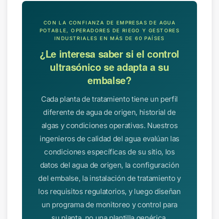
CON LA CONFIANZA DE EMPRESAS DE AGUA
POTABLE, OPERADORES DE RIEGO Y GESTORES
INDUSTRIALES EN MÁS DE 60 PAÍSES
¿Le interesa saber si el control
ultrasónico se adapta a su
embalse?
Cada planta de tratamiento tiene un perfil
diferente de agua de origen, historial de
algas y condiciones operativas. Nuestros
ingenieros de calidad del agua evalúan las
condiciones específicas de su sitio, los
datos del agua de origen, la configuración
del embalse, la instalación de tratamiento y
los requisitos regulatorios, y luego diseñan
un programa de monitoreo y control para
su planta, no una plantilla genérica.