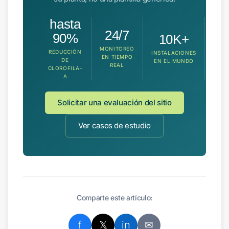
hasta
24/7
90%
10K+
MONITOREO
REDUCCIÓN
INSTALACIONES
EN TIEMPO
DE
EN EL MUNDO
REAL
CLOROFILA-
A
Solicitar una evaluación del sitio
Ver casos de estudio
Comparte este artículo:
f
𝕏
in
✉